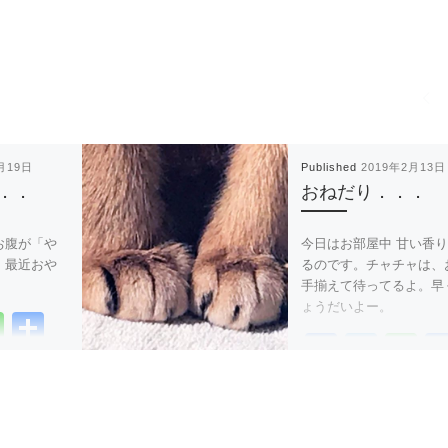
月19日
Published
2019年2月13日
．．
おねだり．．．
お腹が「や
今日はお部屋中 甘い香
、最近おや
るのです。チャチャは、
手揃えて待ってるよ。早
ょうだいよー。
Li
共
F
T
Li
n
有
a
wi
n
e
c
tt
e
e
er