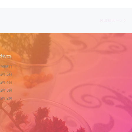
b
o
Ne
o
お出迎えー♪
k
chives
19年6月
19年5月
19年4月
19年3月
19年2月