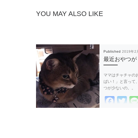
o
o
YOU MAY ALSO LIKE
k
Published
2019年2
最近おやつが
ママはチャチャの
ばい！」と言って
つが少ないの。。
F
T
a
wi
c
tt
e
er