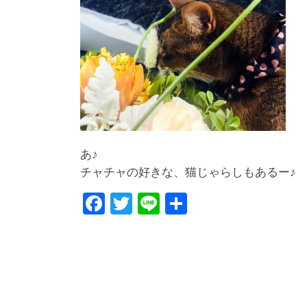
あ♪
チャチャの好きな、猫じゃらしもあるー♪
F
T
Li
共
a
wi
n
有
c
tt
e
e
er
b