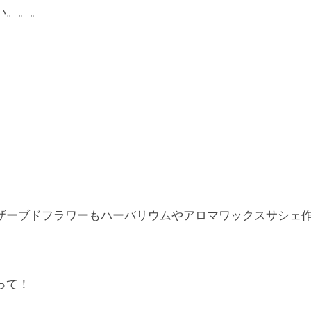
い。。。
ザーブドフラワーもハーバリウムやアロマワックスサシェ
。
って！