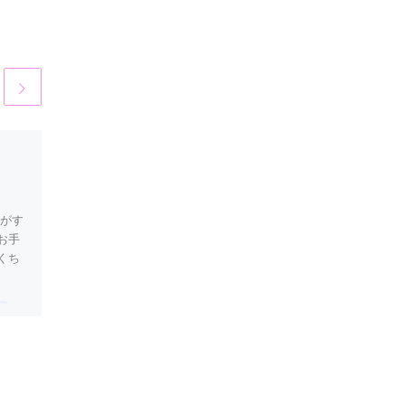
Published
2019年6月3日
優しい笑顔
りがす
ママから聞いていたから、玄
お手
関のドアが開くのをお座りし
くち
て待っていたぞ。
F
T
Li
共
a
wi
n
有
c
tt
e
e
er