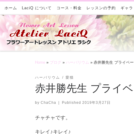
ホーム
Skip to content
LaciQ について
コース・料金
レッスンの予約
ギャラ
Home
»
ブログ
»
ハーバリウム
»
赤井勝先生 プライベ
ハーバリウム
愛猫
赤井勝先生 プライ
by
ChaCha
|
Published
2019年3月27日
チャチャです。
キレイ♪キレイ♪