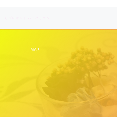
b
o
Post navigation
Previous post
o
プレゼント ハーバリウム
k
MAP