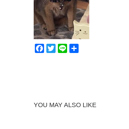
F
T
Li
共
a
wi
n
有
c
tt
e
e
er
b
o
o
YOU MAY ALSO LIKE
k