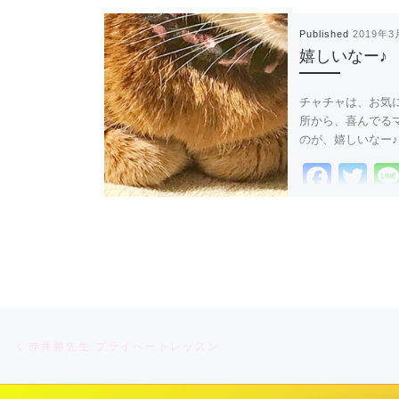
Published
2019年3
嬉しいなー♪
チャチャは、お気
所から、喜んでる
のが、嬉しいなー♪
F
T
a
wi
c
tt
e
er
b
o
Post navigation
Previous post
o
赤井勝先生 プライベートレッスン
k