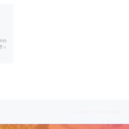
Published
2019年4月15日
いい天気〜♪ チャチャ
川柳
マの
すわのもり〜〜♪
思っ
F
T
Li
かけ
a
wi
n
c
tt
e
共
e
er
有
b
o
o
Ne
いい天気〜♪ チャチャ川柳
k