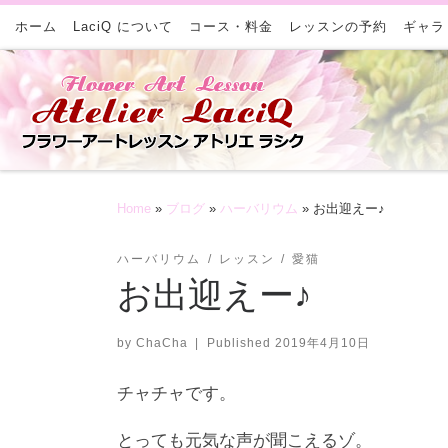
ホーム
Skip to content
LaciQ について
コース・料金
レッスンの予約
ギャラ
Home
»
ブログ
»
ハーバリウム
»
お出迎えー♪
ハーバリウム
レッスン
愛猫
お出迎えー♪
by
ChaCha
|
Published
2019年4月10日
チャチャです。
とっても元気な声が聞こえるゾ。