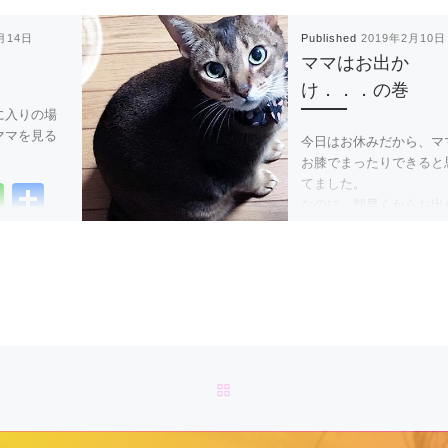
月14日
Published
2019年2月10日
ママはお出か
け．．．の巻
に入りの場
ママを見る
今日はお休みだから、マ
お膝でまったりできると
てました。
Li
共
なのに、朝早くからお出
n
有
したママ．．．
e
F
T
Li
a
wi
n
c
tt
e
e
er
b
BACK TO POST LIST
o